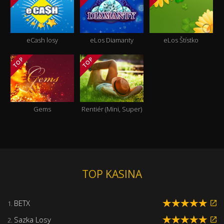
eCash losy
eLos Diamanty
eLos Štístko
TOP
TOP
Gems
Rentiér (Mini, Super)
TOP KASINA
BETX
1.
Sazka Losy
2.