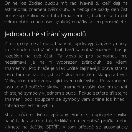
Online los Zodiac budou mít rádi hlavně ti, kteří dají na
astronomii, znamení zvěrokruhu a nebojí se každý den číst
horoskop. Pokud vám toto téma není cizí, budete se tu cítit
velmi dobře a nad našimi grafickými nářky se jen pousmějete.
Jednoduché stírání symbolů
Z toho, co jsme až dosud napsali, logicky vyplývá, že symboly,
které budete virtuálně stírat, tvoří samotná znamení. Los je
rozdělen na dvě části. Ta vlevo je pro samotnou hru
nezajímavá, je na ní vyobrazen zvěrokruh, se všemi
znameními. Pro hráče je však určitě zajímavější pravá strana
losu. Tam se nachází „stírací“ plocha se třemi sloupci a třemi
řádky, plus řádek zobrazující eventuální výhru. Po zakoupení
losu se v 9 políčcích skrývají znamení a vaším úkolem je najít
tři stejné symboly v jednom sloupci. Pokud setřete tři stejná
znamení, pod sloupcem se symboly vám online los hned i
zobrazí výslednou výhru.
Stírat můžete dvěma způsoby. Buďto si dopřejete chvilku
napětí a los setřete tak, že klikáte na jednotlivá políčka, nebo
kliknete na tlačítko SETŘÍT. V tom případě se automaticky