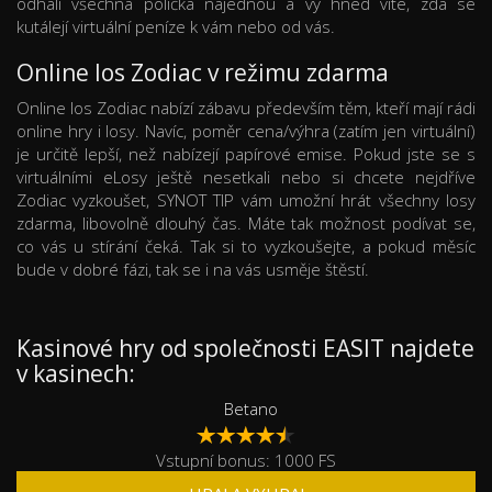
odhalí všechna políčka najednou a vy hned víte, zda se
kutálejí virtuální peníze k vám nebo od vás.
Online los Zodiac v režimu zdarma
Online los Zodiac nabízí zábavu především těm, kteří mají rádi
online hry i losy. Navíc, poměr cena/výhra (zatím jen virtuální)
je určitě lepší, než nabízejí papírové emise. Pokud jste se s
virtuálními eLosy ještě nesetkali nebo si chcete nejdříve
Zodiac vyzkoušet, SYNOT TIP vám umožní hrát všechny losy
zdarma, libovolně dlouhý čas. Máte tak možnost podívat se,
co vás u stírání čeká. Tak si to vyzkoušejte, a pokud měsíc
bude v dobré fázi, tak se i na vás usměje štěstí.
Kasinové hry od společnosti EASIT najdete
v kasinech:
Betano
Vstupní bonus: 1000 FS