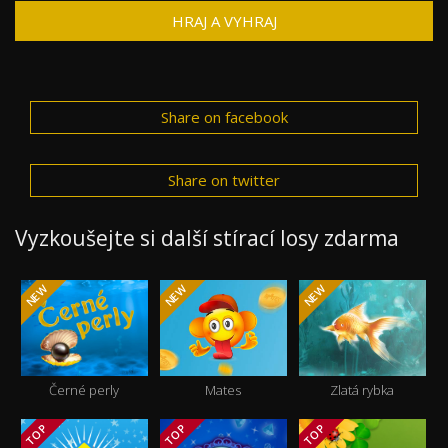
HRAJ A VYHRAJ
Share on facebook
Share on twitter
Vyzkoušejte si další stírací losy zdarma
NEW
NEW
NEW
Černé perly
Mates
Zlatá rybka
TOP
TOP
TOP