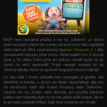
EASIT není neznámá značka a má na „svědomí“ už vícero
velmi slušných online her a emisí stíracích losů. Nás například
velmi bavil už dříve recenzovaný
Egyptian Treasure 2
. I díky
vybudované reputaci jsme znovu čekali kvalitní hru. A dostali
jsme ji. Po dobu hraní jsme ani jednou neměli pocit, že by
autoři na něco zapomněli. Právě naopak, myslelo se na
všechny detaily, které ve správně fungujícím eLosu mají být.
Co nás však v tomto případě moc nezaujalo, je grafika. Ale
řekněme si pravdu, u eLosů asi nikdo nepotřebuje, aby mu
na obrazovce svítili díla hodné Piccassa nebo DaVinciho.
Vlastně ani los Zodiac není škaredý, jen použitá barevná
paleta nám nesedla, bylo to na nás jakési příliš tmavé. Ale to
je asi naše poslední frflání. Dále totiž můžeme jen chválit.