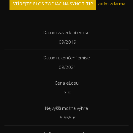
STÍREJTE ELOS ZODIAC NA SYNOT TIP
zatím zdarma
Datum zavedení emise
09/2019
Datum ukončení emise
09/2021
Cena eLosu
3 €
Nejvyšší možná výhra
5 555 €