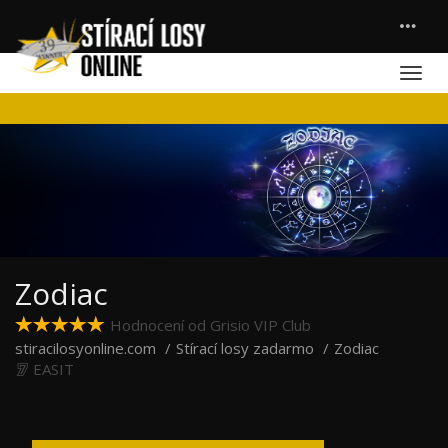
Zodiac
Hodnocení od Grisio VIP Club
stiracilosyonline.com
Stírací losy zadarmo
Zodiac
EASIT