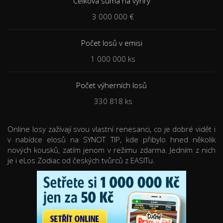
Celková suma na výhry
3 000 000 €
Počet losů v emisi
1 000 000 ks
Počet výherních losů
330 818 ks
Online losy zažívají svou vlastní renesanci, co je dobré vidět i
v nabídce elosů na SYNOT TIP, kde přibylo hned několik
nových kousků, zatím jenom v režimu zdarma. Jedním z nich
je i eLos Zodiac od českých tvůrců z EASITu.