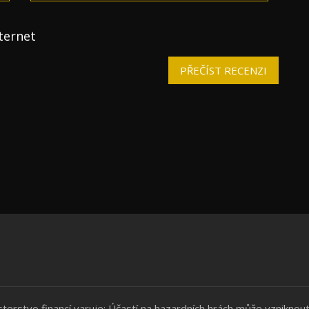
nternet
PŘEČÍST RECENZI
sterstvo financí varuje: Účastí na hazardních hrách může vzniknout