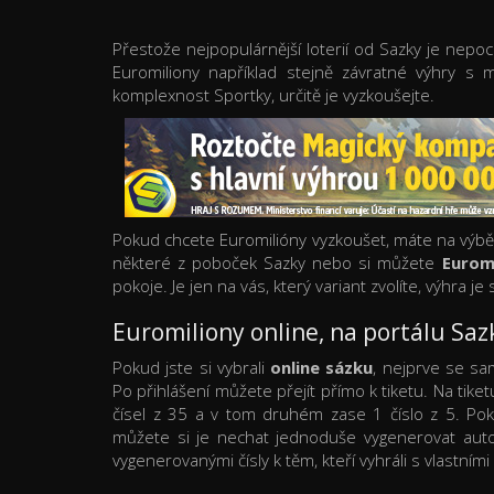
Přestože nejpopulárnější loterií od Sazky je nep
Euromiliony například stejně závratné výhry s
komplexnost Sportky, určitě je vyzkoušejte.
Pokud chcete Euromilióny vyzkoušet, máte na výbě
některé z poboček Sazky nebo si můžete
Eurom
pokoje. Je jen na vás, který variant zvolíte, výhra je 
Euromiliony online, na portálu Saz
Pokud jste si vybrali
online sázku
, nejprve se sa
Po přihlášení můžete přejít přímo k tiketu. Na tik
čísel z 35 a v tom druhém zase 1 číslo z 5. Pok
můžete si je nechat jednoduše vygenerovat autom
vygenerovanými čísly k těm, kteří vyhráli s vlastními