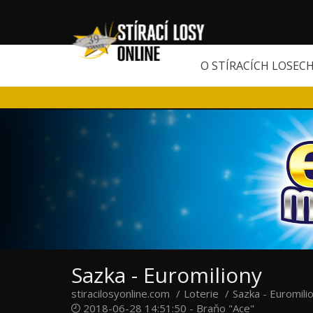
O STÍRACÍCH LOSEC
Sazka - Euromiliony
stiracilosyonline.com
Loterie
Sazka - Euromili
2018-06-28 14:51:50 - Braňo "Ace"