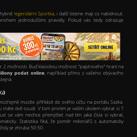
ochybně
legendární Sportka
, i další loterie mají co nabídnout.
 mnohem jednoduššími pravidly. Pokud vás tedy odrazuje
r 2 možnosti. Buď klasickou možnost "papírového" hraní na
iliony podat online
, například přímo z vašeho obývacího
stejná.
ka
mozřejmě musíte přihlásit do svého účtu na portálu Sazka.
etu máte dvě osudí. V tom prvním je vaším úkolem vybrat si 7
ud se vám nechce přemýšlet nad tím jaká čísla si vybrat,
aticky. Statistika říká, že poměr milionářů s automaticky
 čísly je zhruba 50:50.