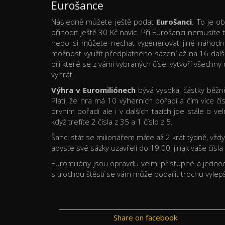
Eurošance
Následně můžete ještě podat
Eurošanci
. To je o
přihodit ještě 30 Kč navíc. Při Eurošanci nemusíte t
nebo si můžete nechat vygenerovat jiné náhodné 
možnost využít předplatného sázení až na 16 dalš
při které se z vámi vybraných čísel vytvoří všech
vyhrát.
Výhra v Euromiliónech
bývá vysoká, částky běžně 
Platí, že hra má 10 výherních pořadí a čím více čí
prvním pořadí ale i v dalších tazích jde stále o v
když trefíte 2 čísla z 35 a 1 číslo z 5.
Šanci stát se milionářem máte až 2 krát týdně, vždy
abyste své sázky uzavřeli do 19:00, jinak vaše čísl
Euromilióny jsou opravdu velmi přístupné a jednodu
s trochou štěstí se vám může podařit trochu vylepš
Share on facebook