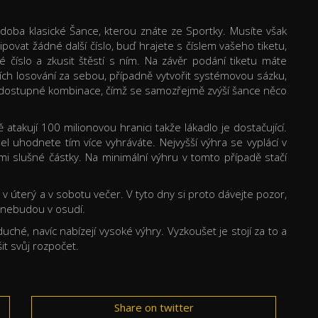
bdoba klasické Šance, kterou znáte ze Sportky. Musíte však
ipovat žádné další číslo, buď hrajete s číslem vašeho tiketu,
číslo a zkusit štěstí s ním. Na závěr podání tiketu máte
ích losování za sebou, případně vytvořit systémovou sázku,
ny dostupné kombinace, čímž se samozřejmě zvýší šance něco
atakují 100 milionovou hranici takže lákadlo je dostačující.
sel uhodnete tím více vyhráváte. Nejvyšší výhra se vyplácí v
elmi slušné částky. Na minimální výhru v tomto případě stačí
 v úterý a v sobotu večer. V tyto dny si proto dávejte pozor,
a nebudou v osudí.
ché, navíc nabízejí vysoké výhry. Vyzkoušet je stojí za to a
it svůj rozpočet.
Share on twitter