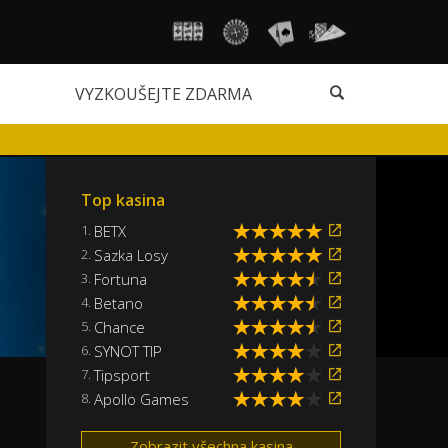
VYZKOUŠEJTE ZDARMA
Top kasina
1.
BETX
2.
Sazka Losy
3.
Fortuna
4.
Betano
5.
Chance
6.
SYNOT TIP
7.
Tipsport
8.
Apollo Games
Zobrazit všechna kasina