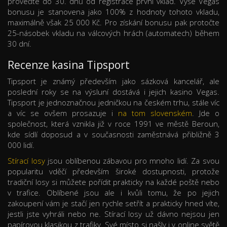
proveďte do 30. dnů od registrace první vklad. Výše Vegas
bonusu je stanovena jako 100% z hodnoty tohoto vkladu,
maximálně však 25 000 Kč. Pro získání bonusu pak protočte
25-násobek vkladu na válcových hrách (automatech) během
30 dní.
Recenze kasina Tipsport
Tipsport je známý především jako sázková kancelář, ale
poslední roky se na výsluní dostává i jejich kasino Vegas.
Tipsport je jednoznačnou jedničkou na českém trhu, stále víc
a víc se ovšem prosazuje i
na tom slovenském
. Jde o
společnost, která vznikla již v roce 1991 ve městě Beroun,
kde sídlí doposud a v současnosti zaměstnává přibližně 3
000 lidí.
Stírací losy
jsou oblíbenou zábavou pro mnoho lidí. Za svou
popularitu vděčí především široké dostupnosti, protože
tradiční losy si můžete pořídit prakticky na každé poště nebo
v trafice. Oblíbené jsou ale i kvůli tomu, že po jejich
zakoupení vám je stačí jen rychle setřít a prakticky hned víte,
jestli jste vyhráli nebo ne. Stírací losy už dávno nejsou jen
papírovou klasikou z trafiky. Své místo si našly i v online světě