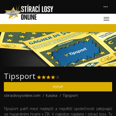
Tipsport
VSTUP
stiracilosyonline.com
Kasina
Tipsport
Tipsport patří mezi nejlepší a největší společnosti zabývající
se hazardními hrami v ČR. V nabídce najdete i stírací losy. Ty